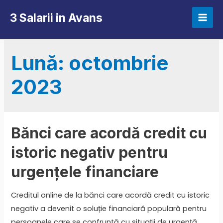
Skip
3 Salarii in Avans
to
Mai
content
Men
Lună:
octombrie
2023
Bănci care acordă credit cu
istoric negativ pentru
urgențele financiare
Creditul online de la bănci care acordă credit cu istoric
negativ a devenit o soluție financiară populară pentru
persoanele care se confruntă cu situații de urgență.